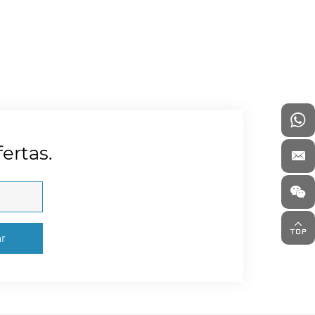
ertas.
ar