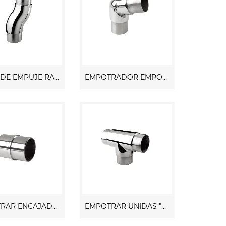
JUNTA DE EMPUJE RADIADO "ROTATABLE"
EMPOTRADOR EMPOTRADO "AJUSTABLE" DE 90 A 180 GRADOS
EMPOTRAR ENCAJADORA "EN LÍNEA"
EMPOTRAR UNIDAS "TEE"