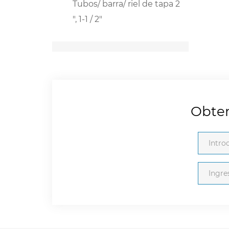
Tubos/ barra/ riel de tapa 2
", 1-1 / 2"
Obten