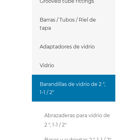
Grooved tube fittings
Barras / Tubos / Riel de
tapa
Adaptadores de vidrio
Vidrio
Barandillas de vidrio de 2 ",
1-1 / 2"
Abrazaderas para vidrio de
2 ", 1-1 / 2"
Bases y cubiertas 2 ", 1-1 / 2"