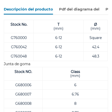
Descripción del producto
Pdf del diagrama del
Pro
Stock No.
T
Ø
(mm)
(mm)
G760000
6-12
Square
G760042
6-12
42.4
G760048
6-12
48.3
Junta de goma
Stock NO.
Glass
(mm)
G680006
6
G680007
6.76
G680008
8