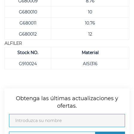
G680009
8.76
G680010
10
G680011
10.76
G680012
12
ALFILER
Stock NO.
Material
G910024
AISI316
Obtenga las últimas actualizaciones y
ofertas.