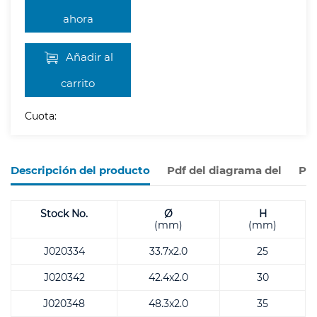
ahora
Añadir al
carrito
Cuota:
Descripción del producto
Pdf del diagrama del
Pro
Stock No.
Ø
H
(mm)
(mm)
J020334
33.7x2.0
25
J020342
42.4x2.0
30
J020348
48.3x2.0
35