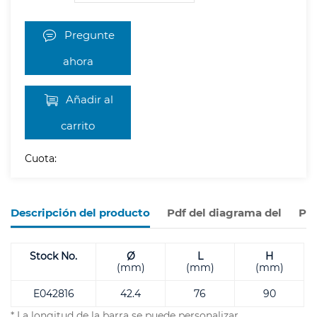
Pregunte
ahora
Añadir al
carrito
Cuota:
Descripción del producto
Pdf del diagrama del
Pro
Stock No.
Ø
L
H
(mm)
(mm)
(mm)
E042816
42.4
76
90
* La longitud de la barra se puede personalizar