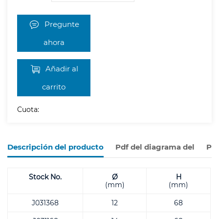
Pregunte
ahora
Añadir al
carrito
Cuota:
Descripción del producto
Pdf del diagrama del
Pro
Stock No.
Ø
H
(mm)
(mm)
J031368
12
68