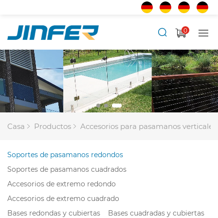
0
Casa
Productos
Accesorios para pasamanos verticales
Soportes de pasamanos redondos
Soportes de pasamanos cuadrados
Accesorios de extremo redondo
Accesorios de extremo cuadrado
Bases redondas y cubiertas
Bases cuadradas y cubiertas