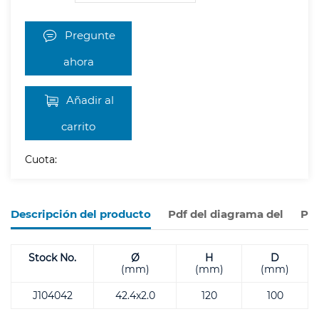
Pregunte
ahora
Añadir al
carrito
Cuota:
Descripción del producto
Pdf del diagrama del
Pro
Stock No.
Ø
H
D
(mm)
(mm)
(mm)
J104042
42.4x2.0
120
100