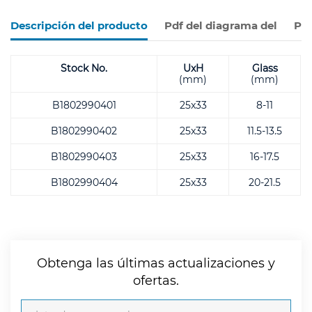
Descripción del producto
Pdf del diagrama del
Pro
Stock No.
UxH
Glass
(mm)
(mm)
B1802990401
25x33
8-11
B1802990402
25x33
11.5-13.5
B1802990403
25x33
16-17.5
B1802990404
25x33
20-21.5
Obtenga las últimas actualizaciones y
ofertas.