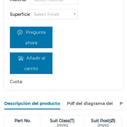
Superficie
Pregunte
ahora
Añadir al
carrito
Cuota:
Descripción del producto
Pdf del diagrama del
Pro
Part No.
Suit Glass(T)
Suit Post(Ø)
(mm)
(mm)