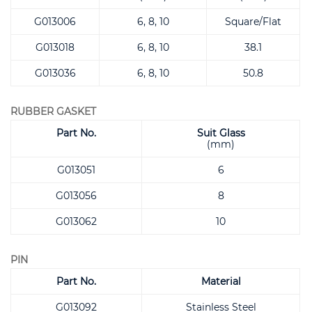
G013006
6, 8, 10
Square/Flat
G013018
6, 8, 10
38.1
G013036
6, 8, 10
50.8
RUBBER GASKET
Part No.
Suit Glass
(mm)
G013051
6
G013056
8
G013062
10
PIN
Part No.
Material
G013092
Stainless Steel