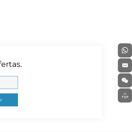
ertas.
ar