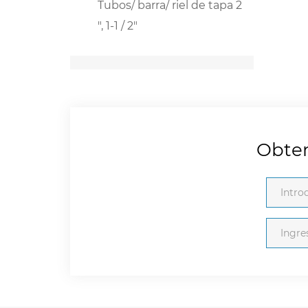
Tubos/ barra/ riel de tapa 2
", 1-1 / 2"
Obten