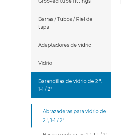
Grooved tube fittings
Barras / Tubos / Riel de
tapa
Adaptadores de vidrio
Vidrio
Barandillas de vidrio de 2 ",
1-1 / 2"
Abrazaderas para vidrio de
2 ", 1-1 / 2"
Bases y cubiertas 2 ", 1-1 / 2"