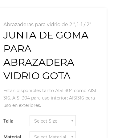
Abrazaderas para vidrio de 2 ", 1-1 / 2"
JUNTA DE GOMA
PARA
ABRAZADERA
VIDRIO GOTA
Están disponibles tanto AISI 304 como AISI
316. AISI 304 para uso interior; AISI316 para
uso en exteriores.
Talla
Material