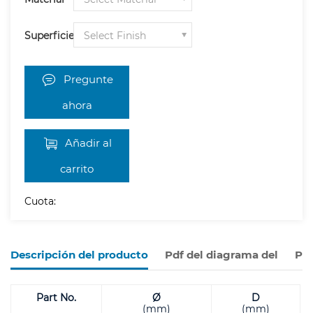
Superficie
Pregunte
ahora
Añadir al
carrito
Cuota:
Descripción del producto
Pdf del diagrama del
Pro
Part No.
Ø
D
(mm)
(mm)