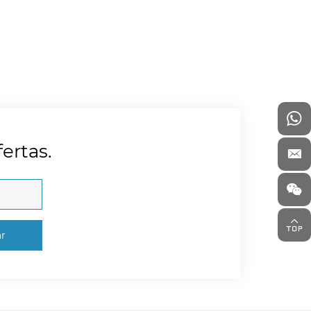
ertas.
ar