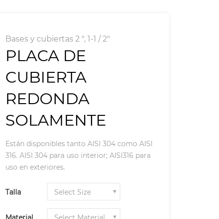
Bases y cubiertas 2 ", 1-1 / 2"
PLACA DE
CUBIERTA
REDONDA
SOLAMENTE
Están disponibles tanto AISI 304 como AISI
316. AISI 304 para uso interior; AISI316 para
uso en exteriores.
Talla
Material