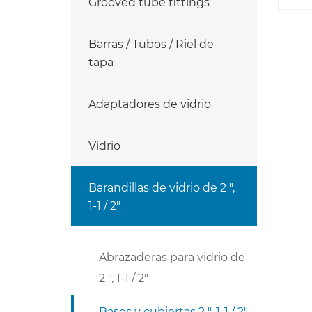
Grooved tube fittings
Barras / Tubos / Riel de
tapa
Adaptadores de vidrio
Vidrio
Barandillas de vidrio de 2 ",
1-1 / 2"
Abrazaderas para vidrio de
2 ", 1-1 / 2"
Bases y cubiertas 2 ", 1-1 / 2"