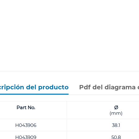
ripción del producto
Pdf del diagrama 
Part No.
Ø
(mm)
H043906
38.1
H043909
50.8