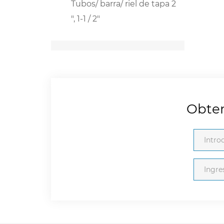
Tubos/ barra/ riel de tapa 2
", 1-1 / 2"
Obten