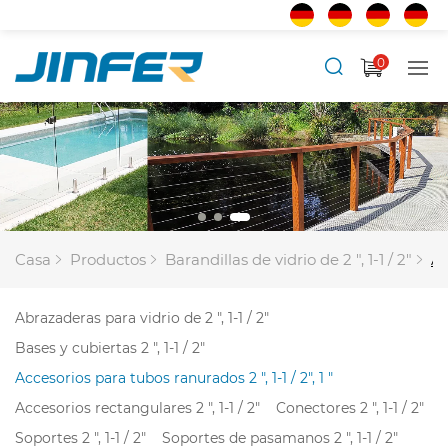
0
Casa
Productos
Barandillas de vidrio de 2 ", 1-1 / 2"
Ac
Abrazaderas para vidrio de 2 ", 1-1 / 2"
Bases y cubiertas 2 ", 1-1 / 2"
Accesorios para tubos ranurados 2 ", 1-1 / 2", 1 "
Accesorios rectangulares 2 ", 1-1 / 2"
Conectores 2 ", 1-1 / 2"
Soportes 2 ", 1-1 / 2"
Soportes de pasamanos 2 ", 1-1 / 2"