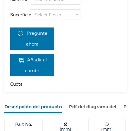
Superficie
Pregunte
ahora
Añadir al
carrito
Cuota:
Descripción del producto
Pdf del diagrama del
Pro
Part No.
Ø
D
(mm)
(mm)