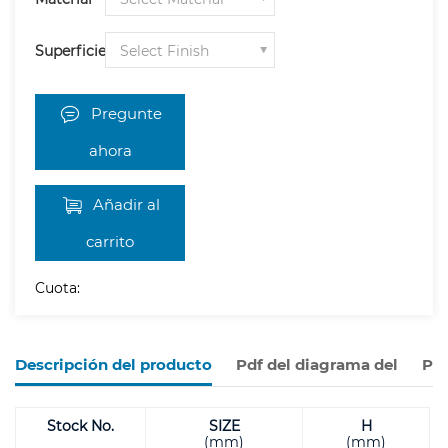
Superficie
Pregunte
ahora
Añadir al
carrito
Cuota:
Descripción del producto
Pdf del diagrama del
Pro
Stock No.
SIZE
H
(mm)
(mm)