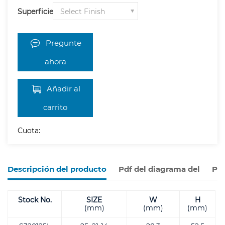
Superficie
Pregunte
ahora
Añadir al
carrito
Cuota:
Descripción del producto
Pdf del diagrama del
Pro
Stock No.
SIZE
W
H
(mm)
(mm)
(mm)