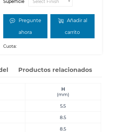
Superficie
Pregunte
Añadir al
ahora
carrito
Cuota:
del
Productos relacionados
H
(mm)
5.5
8.5
8.5