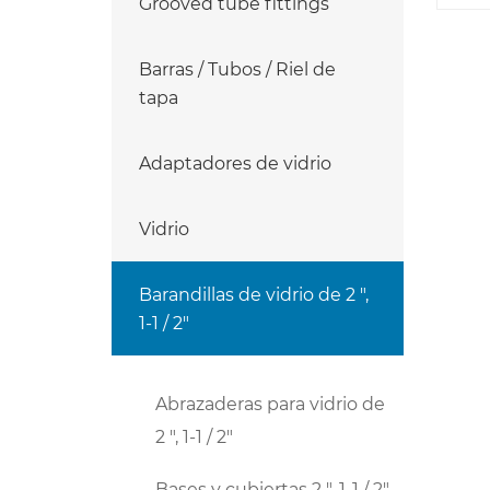
Grooved tube fittings
Barras / Tubos / Riel de
tapa
Adaptadores de vidrio
Vidrio
Barandillas de vidrio de 2 ",
1-1 / 2"
Abrazaderas para vidrio de
2 ", 1-1 / 2"
Bases y cubiertas 2 ", 1-1 / 2"