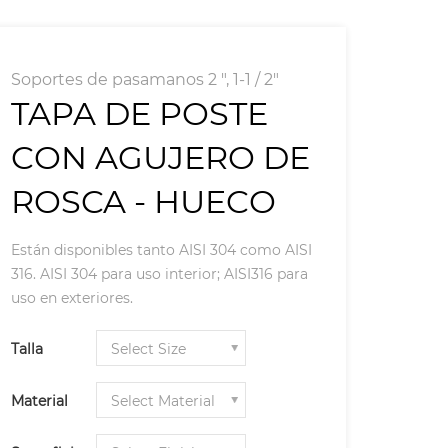
Soportes de pasamanos 2 ", 1-1 / 2"
TAPA DE POSTE
CON AGUJERO DE
ROSCA - HUECO
Están disponibles tanto AISI 304 como AISI
316. AISI 304 para uso interior; AISI316 para
uso en exteriores.
Talla
Material