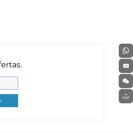
ertas.
ar