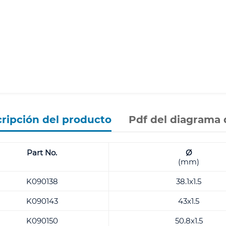
ripción del producto
Pdf del diagrama 
Part No.
Ø
(mm)
K090138
38.1x1.5
K090143
43x1.5
K090150
50.8x1.5