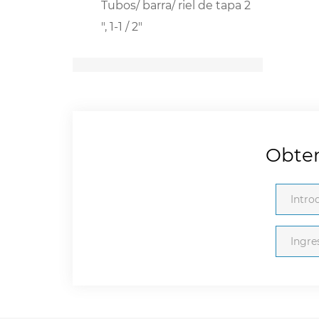
Tubos/ barra/ riel de tapa 2
", 1-1 / 2"
Obten