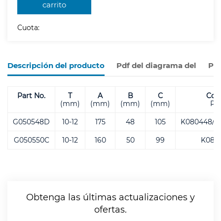
carrito
Cuota:
Descripción del producto
Pdf del diagrama del
Pro
Part No.
T
A
B
C
Cov
(mm)
(mm)
(mm)
(mm)
P/
G050548D
10-12
175
48
105
K080448/K
G050550C
10-12
160
50
99
K080
Obtenga las últimas actualizaciones y
ofertas.