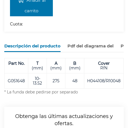
carrito
Cuota:
Descripción del producto
Pdf del diagrama del
Pro
Part No.
T
A
B
Cover
(mm)
(mm)
(mm)
P/N
10-
G051648
275
48
H044108/R10048
13.52
* La funda debe pedirse por separado
Obtenga las últimas actualizaciones y
ofertas.