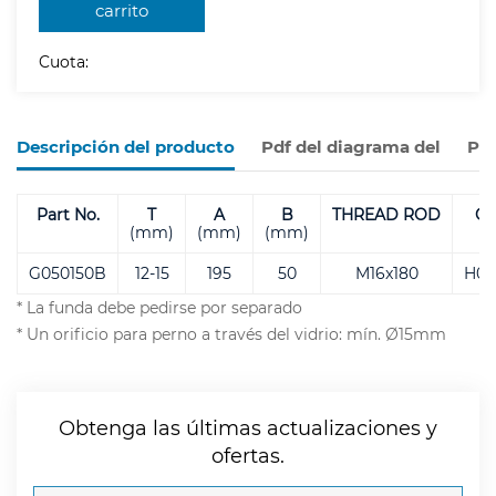
carrito
Cuota:
Descripción del producto
Pdf del diagrama del
Pro
Part No.
T
A
B
THREAD
ROD
Co
(mm)
(mm)
(mm)
P
G050150B
12-15
195
50
M16x180
H04
* La funda debe pedirse por separado
* Un orificio para perno a través del vidrio: mín. Ø15mm
Obtenga las últimas actualizaciones y
ofertas.