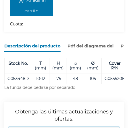
carrito
Cuota:
Descripción del producto
Pdf del diagrama del
Pro
Stock No.
T
H
□
Ø
Cover
(mm)
(mm)
(mm)
(mm)
P/N
G053448D
10-12
175
48
105
G055520E
La funda debe pedirse por separado
Obtenga las últimas actualizaciones y
ofertas.