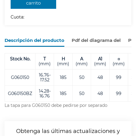
carrito
Cuota:
Descripción del producto
Pdf del diagrama del
Pro
Stock No.
T
H
A
A1
□
(mm)
(mm)
(mm)
(mm)
(mm)
16.76-
G060150
185
50
48
99
S
17.52
14.28-
G060150BZ
185
50
48
99
S
16.76
La tapa para G060150 debe pedirse por separado
Obtenga las últimas actualizaciones y