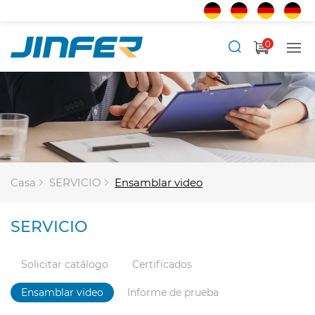
0
Casa
SERVICIO
Ensamblar video
SERVICIO
Solicitar catálogo
Certificados
Ensamblar video
Informe de prueba